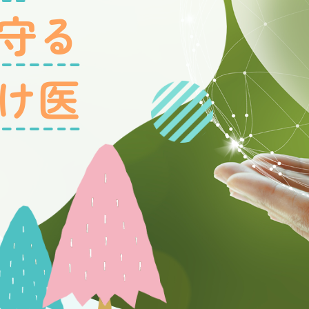
守る
け医